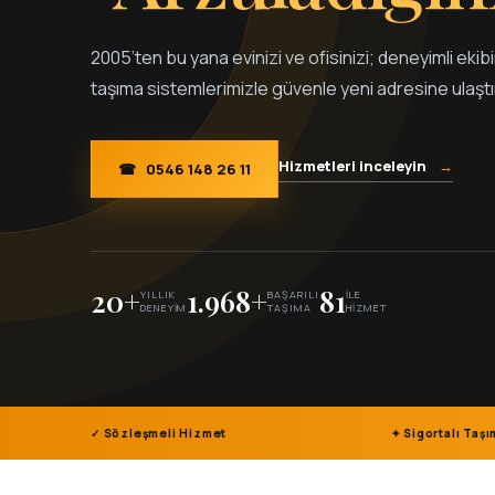
2005’ten bu yana evinizi ve ofisinizi; deneyimli eki
taşıma sistemlerimizle güvenle yeni adresine ulaştı
Hizmetleri inceleyin
→
☎
0546 148 26 11
20+
1.968+
81
YILLIK
BAŞARILI
İLE
DENEYIM
TAŞIMA
HIZMET
✓ Sözleşmeli Hizmet
✦ Sigortalı Taş