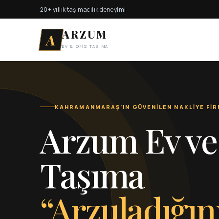
20+ yıllık taşımacılık deneyimi
ARZUM
A
EV & OFİS TAŞIMA
KAHRAMANMARAŞ’IN GÜVENİLEN NAKLİYE FİR
Arzum Ev ve
Taşıma
“Arzuladığın