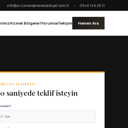
info@arzumevdenevenakliyat.com.tr
•
0546 148 26 11
rimiz
Hizmet Bölgeleri
Yorumlar
İletişim
Hemen Ara
CRETSIZ EKSPERTIZ
0 saniyede teklif isteyin
ereden?