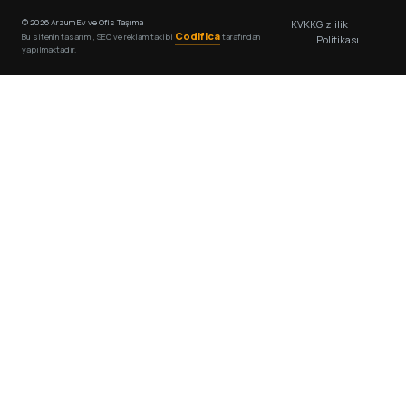
© 2026 Arzum Ev ve Ofis Taşıma
KVKK
Gizlilik
Codifica
Bu sitenin tasarımı, SEO ve reklam takibi
tarafından
Politikası
yapılmaktadır.