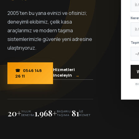
2005’ten bu yana evinizi ve ofisinizi;
Nere
deneyimli ekibimiz, çelik kasa
araçlarımız ve modern taşıma
sistemlerimizle güvenle yeni adresine
Taşın
ulaştırıyoruz.
Hizmetleri
☎
0546 148
W
inceleyin
→
26 11
Bi
20+
1.968+
81
YILLIK
BAŞARILI
İLE
DENEYIM
TAŞIMA
HIZMET