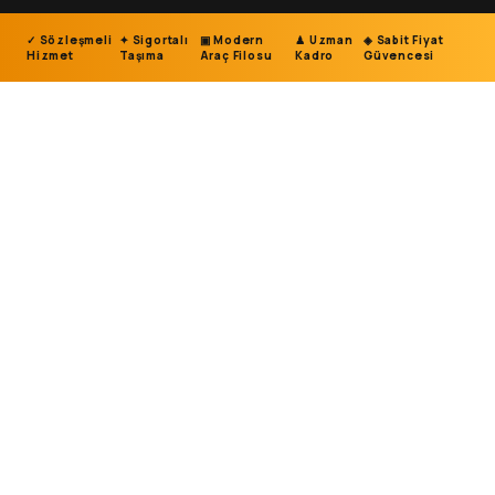
✓ Sözleşmeli
✦ Sigortalı
▣ Modern
♟ Uzman
◈ Sabit Fiyat
Hizmet
Taşıma
Araç Filosu
Kadro
Güvencesi
0
4
YÜKSEK
0
1
GÜÇLÜ
0
2
MOBIL
KATLARA
ARAÇ
ASANSÖR
0
3
KAHRAMANMARAŞ
GÜVENLI
FILOSU
SISTEMI
MERKEZLI
ERIŞIM