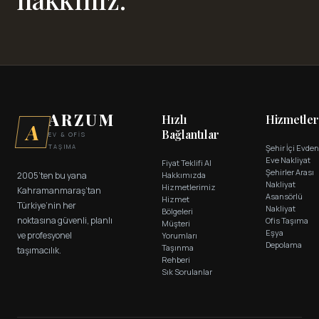
ARZUM
Hızlı
Hizmetle
A
Bağlantılar
EV & OFİS
TAŞIMA
Şehir İçi Evde
Eve Nakliyat
Fiyat Teklifi Al
Şehirler Arası
2005’ten bu yana
Hakkımızda
Nakliyat
Hizmetlerimiz
Kahramanmaraş’tan
Asansörlü
Hizmet
Türkiye’nin her
Nakliyat
Bölgeleri
noktasına güvenli, planlı
Ofis Taşıma
Müşteri
Eşya
ve profesyonel
Yorumları
Depolama
Taşınma
taşımacılık.
Rehberi
Sık Sorulanlar