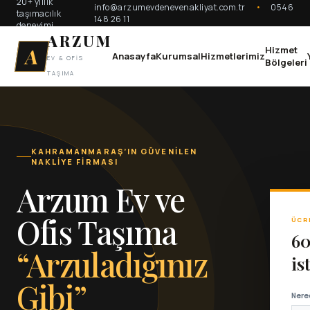
20+ yıllık
info@arzumevdenevenakliyat.com.tr
•
0546
taşımacılık
148 26 11
deneyimi
ARZUM
A
Hizmet
Anasayfa
Kurumsal
Hizmetlerimiz
EV & OFİS
Bölgeleri
TAŞIMA
KAHRAMANMARAŞ’IN GÜVENİLEN
NAKLİYE FİRMASI
Arzum Ev ve
Ofis Taşıma
ÜCR
60
“Arzuladığınız
is
Gibi”
Nere