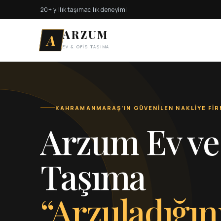
20+ yıllık taşımacılık deneyimi
ARZUM
A
EV & OFİS TAŞIMA
KAHRAMANMARAŞ’IN GÜVENİLEN NAKLİYE FİR
Arzum Ev ve
Taşıma
“Arzuladığın