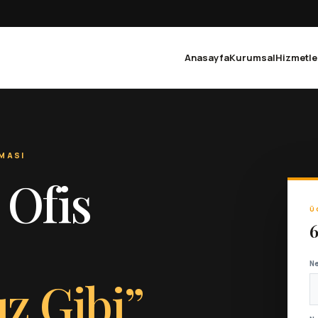
Anasayfa
Kurumsal
Hizmetle
MASI
 Ofis
Ü
6
N
ız Gibi”