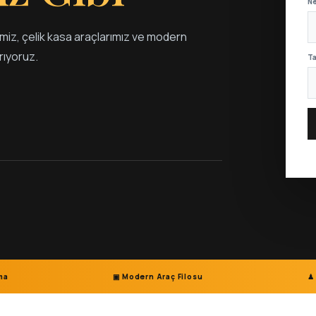
N
bimiz, çelik kasa araçlarımız ve modern
rıyoruz.
Ta
ıma
▣ Modern Araç Filosu
♟