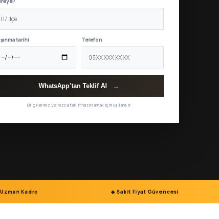
ereye?
şınma tarihi
Telefon
WhatsApp’tan Teklif Al
→
Bilgileriniz yalnızca teklif hazırlamak için kullanılır.
 Uzman Kadro
◈ Sabit Fiyat Güvencesi