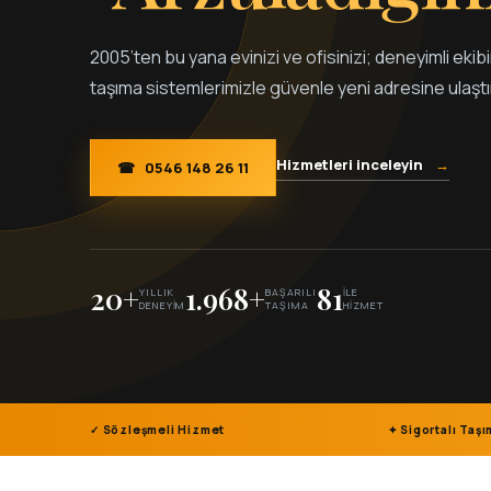
2005’ten bu yana evinizi ve ofisinizi; deneyimli eki
taşıma sistemlerimizle güvenle yeni adresine ulaştı
Hizmetleri inceleyin
→
☎
0546 148 26 11
20+
1.968+
81
YILLIK
BAŞARILI
İLE
DENEYIM
TAŞIMA
HIZMET
✓ Sözleşmeli Hizmet
✦ Sigortalı Taş