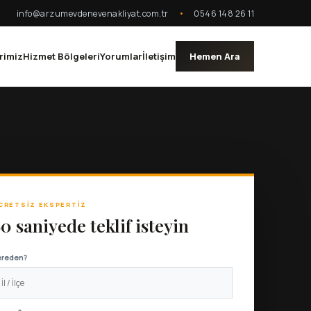
info@arzumevdenevenakliyat.com.tr
•
0546 148 26 11
rimiz
Hizmet Bölgeleri
Yorumlar
İletişim
Hemen Ara
CRETSIZ EKSPERTIZ
0 saniyede teklif isteyin
ereden?