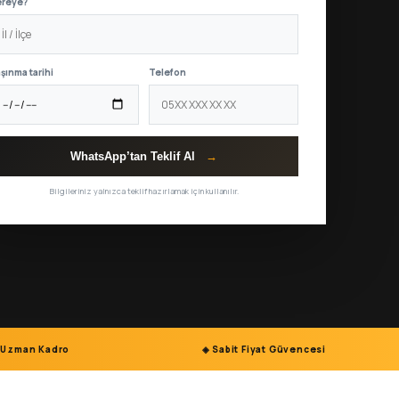
ereye?
şınma tarihi
Telefon
WhatsApp’tan Teklif Al
→
Bilgileriniz yalnızca teklif hazırlamak için kullanılır.
 Uzman Kadro
◈ Sabit Fiyat Güvencesi