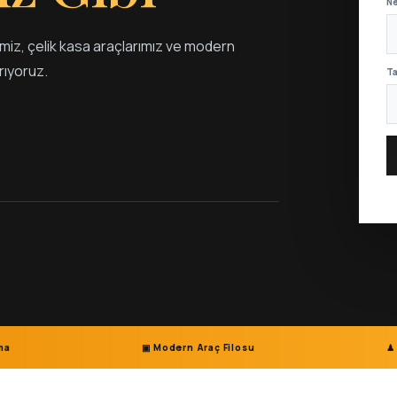
N
bimiz, çelik kasa araçlarımız ve modern
rıyoruz.
Ta
ıma
▣ Modern Araç Filosu
♟