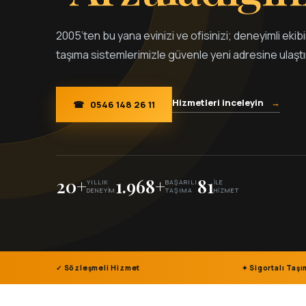
2005’ten bu yana evinizi ve ofisinizi; deneyimli eki
taşıma sistemlerimizle güvenle yeni adresine ulaştı
Hizmetleri inceleyin
→
☎
0546 148 26 11
20+
1.968+
81
YILLIK
BAŞARILI
İLE
DENEYIM
TAŞIMA
HIZMET
✓ Sözleşmeli Hizmet
✦ Sigortalı Taş