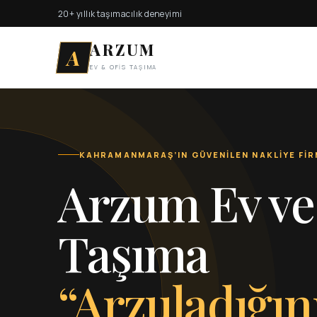
20+ yıllık taşımacılık deneyimi
ARZUM
A
EV & OFİS TAŞIMA
KAHRAMANMARAŞ’IN GÜVENİLEN NAKLİYE FİR
Arzum Ev ve
Taşıma
“Arzuladığın