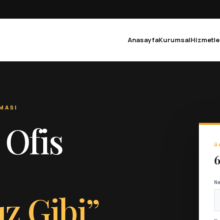
Anasayfa
Kurumsal
Hizmetle
MASI
 Ofis
Ü
6
N
ız Gibi”