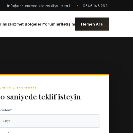
info@arzumevdenevenakliyat.com.tr
•
0546 148 26 11
rimiz
Hizmet Bölgeleri
Yorumlar
İletişim
Hemen Ara
CRETSIZ EKSPERTIZ
0 saniyede teklif isteyin
ereden?